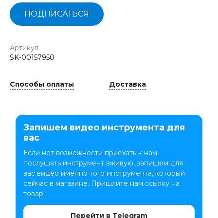
ПОДПИСАТЬСЯ
Артикул
SK-00157950
Способы оплаты
Доставка
Запишем видео инструмента для
вас
Если нет возможности приехать к нам
послушать инструмент вживую, запишем для
вас видео именно того инструмента, который
сейчас в магазине. Пришлите нам ссылку на
товар:
Перейти в Telegram