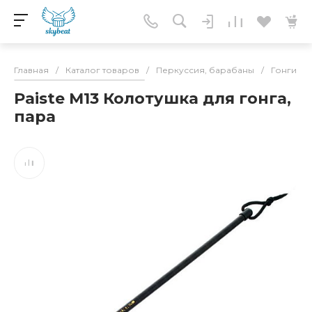
Главная
/
Каталог товаров
/
Перкуссия, барабаны
/
Гонги
/
Paiste M13 Колотушка для гонга,
пара