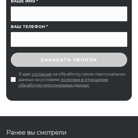
ССЫЛКА НА СТРАНИЦУ
ВАШЕ ИМЯ
ВАШ ТЕЛЕФОН
ВВЕДИТЕ ПРОВЕРОЧНЫЙ КОД
ЗАКАЗАТЬ ЗВОНОК
Я даю
согласие
на обработку своих персональных
данных на условиях
политики в отношении
обработки персональных данных
.
Ранее вы смотрели