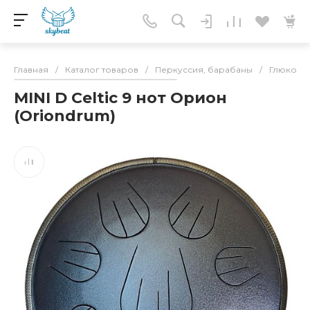
Главная
/
Каталог товаров
/
Перкуссия, барабаны
/
Глюкоф
MINI D Celtic 9 нот Орион
(Oriondrum)