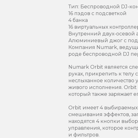
Тип: Беспроводной DJ-ко
16 пэдов с подсветкой
4 банка
16 виртуальных контролл
Внутренний двух-осевой
Алюминиевый джог с подс
Компания Numark, ведущий
роде беспроводной DJ пе
Numark Orbit является с
руках, прикрепить к телу 
неслыханное количество 
живого исполнения. Orbit
который также заряжает е
Orbit имеет 4 выбираемых 
смешивания эффектов, зап
находятся 4 кнопки выбор
управления, которое кон
и фильтров.