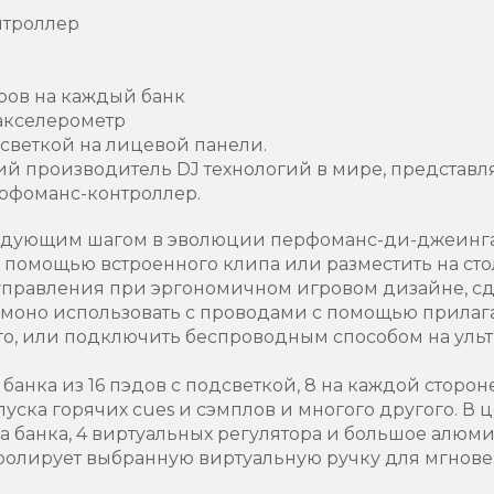
нтроллер
еров на каждый банк
 акселерометр
веткой на лицевой панели.
 производитель DJ технологий в мире, представляе
рфоманс-контроллер.
ледующим шагом в эволюции перфоманс-ди-джеинга.
с помощью встроенного клипа или разместить на стол
управления при эргономичном игровом дизайне, с
 моно использовать с проводами с помощью прилаг
го, или подключить беспроводным способом на ультра
банка из 16 пэдов с подсветкой, 8 на каждой сторон
уска горячих cues и сэмплов и многого другого. В ц
а банка, 4 виртуальных регулятора и большое алюм
тролирует выбранную виртуальную ручку для мгнов