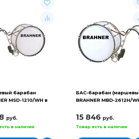
вый барабан
БАС-барабан (маршевы
ER MSD-1210/WH в
BRAHNER MBD-2612H/W
екте ремень и
размер 26"x12", цвет -
ки
БЕЛЫЙ
78
15 846
руб.
руб.
есть в наличии
Товар есть в наличии