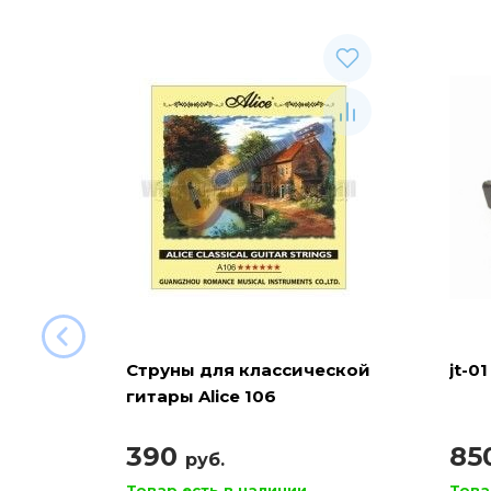
Струны для классической
jt-01
гитары Alice 106
390
85
руб.
Товар есть в наличии
Това