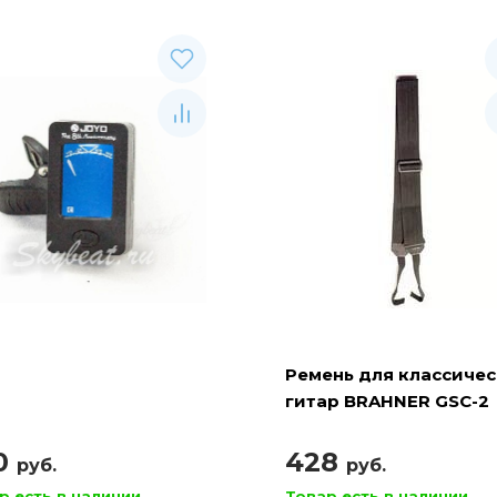
Ремень для классиче
гитар BRAHNER GSC-2
(РГК-2 ) 2 крючка
0
428
руб.
руб.
р есть в наличии
Товар есть в наличии