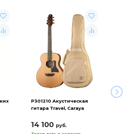
ских
P301210 Акустическая
Подст
гитара Travel, Caraya
гитар
112/B
14 100
710
руб.
Товар есть в наличии
Товар