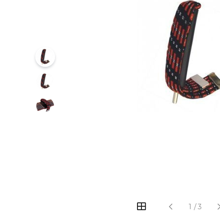
‹
›
1
/
3