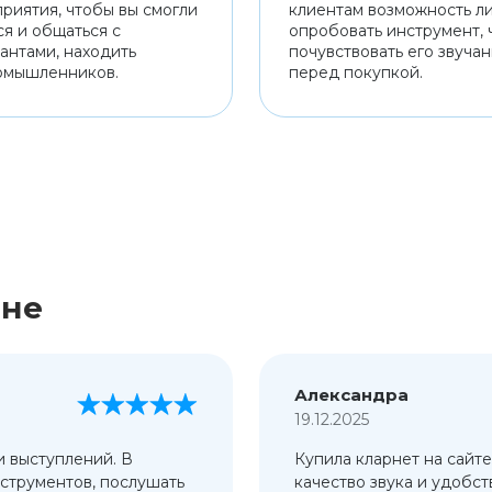
риятия, чтобы вы смогли
клиентам возможность л
ся и общаться с
опробовать инструмент, 
антами, находить
почувствовать его звуча
омышленников.
перед покупкой.
ине
Александра
19.12.2025
и выступлений. В
Купила кларнет на сайте
струментов, послушать
качество звука и удобст