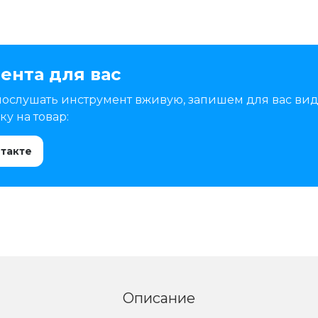
ента для вас
послушать инструмент вживую, запишем для вас вид
у на товар:
нтакте
Описание