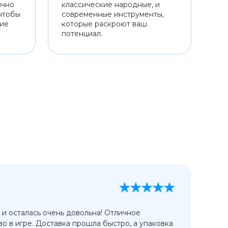
ично
классические народные, и
чтобы
современные инструменты,
ние
которые раскроют ваш
потенциал.
А
13
 и осталась очень довольна! Отличное
Ис
во в игре. Доставка прошла быстро, а упаковка
сп