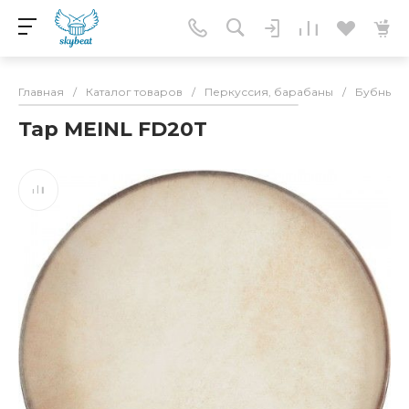
Главная
/
Каталог товаров
/
Перкуссия, барабаны
/
Бубны
/
Тар MEINL FD20T