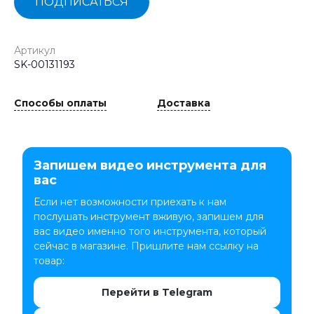
ПОДПИСАТЬСЯ
Артикул
SK-00131193
Способы оплаты
Доставка
Запишем видео инструмента для
вас
Если нет возможности приехать к нам
послушать инструмент вживую, запишем для
вас видео именно того инструмента, который
сейчас в магазине. Пришлите нам ссылку на
товар:
Перейти в Telegram