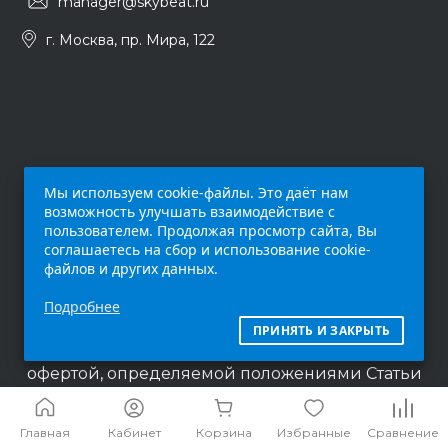
manager@skybeat.ru
г. Москва, пр. Мира, 122
Мы используем cookie-файлы. Это даёт нам
возможность улучшать взаимодействие с
пользователем. Продолжая просмотр сайта, Вы
соглашаетесь на сбор и использование cookie-
файлов и других данных.
Обращаем ваше внимание на то, что данный
Подробнее
интернет-сайт (
skybeat.ru
) носит
исключительно информационный характер и
ПРИНЯТЬ И ЗАКРЫТЬ
ни при каких условиях не является публичной
офертой, определяемой положениями Статьи
437 п.2 Гражданского кодекса Российской
Федерации.
Главная
Кабинет
Корзина
Избранные
Сравнение