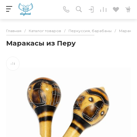
Главная
/
Каталог товаров
/
Перкуссия, барабаны
/
Маракас
Маракасы из Перу