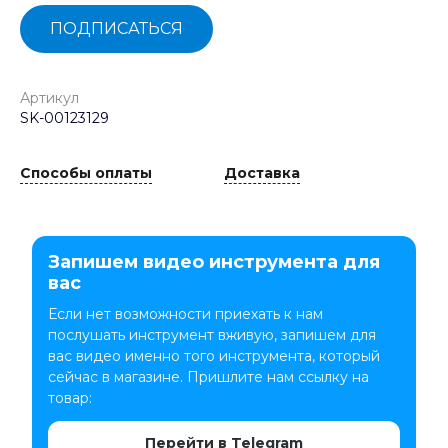
ПОДПИСАТЬСЯ
Артикул
SK-00123129
Способы оплаты
Доставка
Запишем видео инструмента для
вас
Если нет возможности приехать к нам
послушать инструмент вживую, запишем для
вас видео именно того инструмента, который
сейчас в магазине. Пришлите нам ссылку на
товар:
Перейти в Telegram