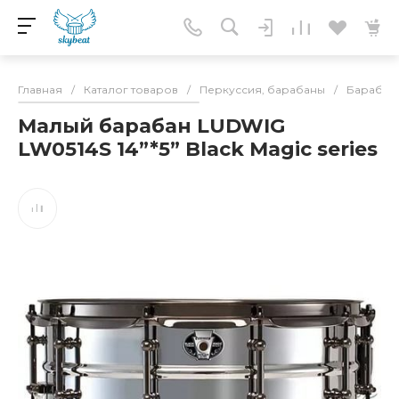
Главная
/
Каталог товаров
/
Перкуссия, барабаны
/
Барабан
Малый барабан LUDWIG
LW0514S 14”*5” Black Magic series