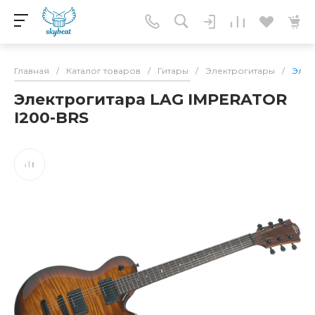
Главная
/
Каталог товаров
/
Гитары
/
Электрогитары
/
Элек
Электрогитара LAG IMPERATOR
I200-BRS