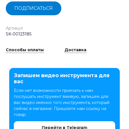
ПОДПИСАТЬСЯ
Артикул
SK-00123185
Способы оплаты
Доставка
Запишем видео инструмента для
вас
Если нет возможности приехать к нам
послушать инструмент вживую, запишем для
вас видео именно того инструмента, который
сейчас в магазине. Пришлите нам ссылку на
товар:
Перейти в Telegram