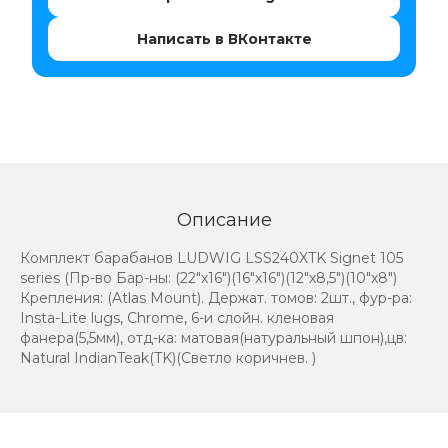
Написать в ВКонтакте
Описание
Комплект барабанов LUDWIG LSS240XTK Signet 105
series (Пр-во Бар-ны: (22"х16")(16"x16")(12"x8,5")(10"x8")
Крепления: (Atlas Mount). Держат. томов: 2шт., фур-ра:
Insta-Lite lugs, Chrome, 6-и слойн. кленовая
фанера(5,5мм), отд-ка: матовая(натуральный шпон),цв:
Natural IndianTeak(TK)(Светло коричнев. )