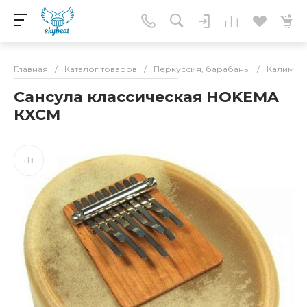
Главная
/
Каталог товаров
/
Перкуссия, барабаны
/
Калимбы
Сансула классическая HOKEMA
КХСМ