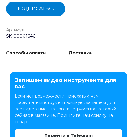
ПОДПИСАТЬСЯ
Артикул
SK-00001646
Способы оплаты
Доставка
Запишем видео инструмента для
вас
Если нет возможности приехать к нам
послушать инструмент вживую, запишем для
вас видео именно того инструмента, который
сейчас в магазине. Пришлите нам ссылку на
товар:
Перейти в Telegram