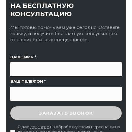
НА БЕСПЛАТНУЮ
КОНСУЛЬТАЦИЮ
Мы готовы помочь вам уже сегодня. Оставьте
заявку, и получите бесплатную консультацию
от наших опытных специалистов.
ССЫЛКА НА СТРАНИЦУ
ВАШЕ ИМЯ
ВАШ ТЕЛЕФОН
ВВЕДИТЕ ПРОВЕРОЧНЫЙ КОД
ЗАКАЗАТЬ ЗВОНОК
Я даю
согласие
на обработку своих персональных
данных на условиях
политики в отношении