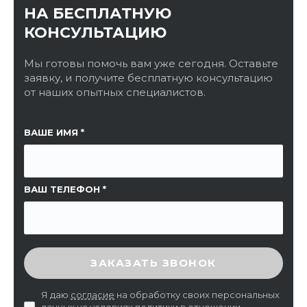
НА БЕСПЛАТНУЮ
КОНСУЛЬТАЦИЮ
Мы готовы помочь вам уже сегодня. Оставьте
заявку, и получите бесплатную консультацию
от наших опытных специалистов.
ССЫЛКА НА СТРАНИЦУ
ВАШЕ ИМЯ
ВАШ ТЕЛЕФОН
ВВЕДИТЕ ПРОВЕРОЧНЫЙ КОД
ЗАКАЗАТЬ ЗВОНОК
Я даю
согласие
на обработку своих персональных
данных на условиях
политики в отношении