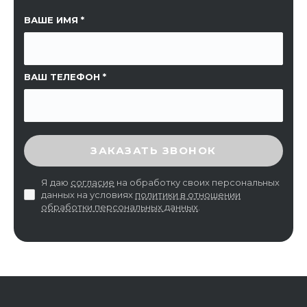
ССЫЛКА НА СТРАНИЦУ
ВАШЕ ИМЯ
ВАШ ТЕЛЕФОН
ВВЕДИТЕ ПРОВЕРОЧНЫЙ КОД
ЗАКАЗАТЬ ЗВОНОК
Я даю
согласие
на обработку своих персональных
данных на условиях
политики в отношении
обработки персональных данных
.