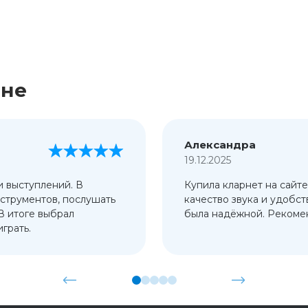
ине
Александра
19.12.2025
и выступлений. В
Купила кларнет на сайте
струментов, послушать
качество звука и удобст
 В итоге выбрал
была надёжной. Рекомен
грать.