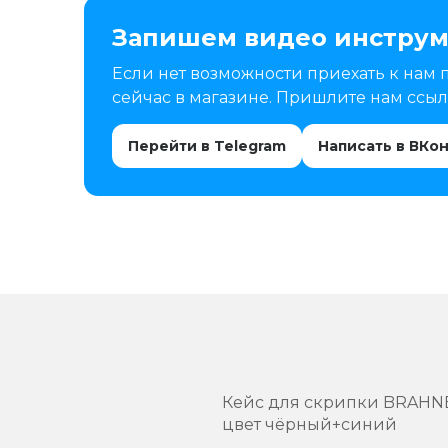
Запишем видео инструм
Если нет возможности приехать к нам 
сейчас в магазине. Пришлите нам ссылк
Перейти в Telegram
Написать в ВКо
Кейс для скрипки BRAHNER
цвет чёрный+синий