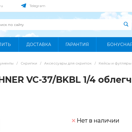
ru
Telegram
ПИТЬ
ДОСТАВКА
ГАРАНТИЯ
БОНУСНА
рументы
/
Скрипки
/
Аксессуары для скрипок
/
Кейсы и футляры
HNER VC-37/BKBL 1/4 облег
Нет в наличии