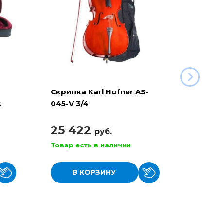
Скрипка Karl Hofner AS-
Скрип
2
045-V 3/4
045-V
ном,
ция,
25 422
25 
руб.
Товар есть в наличии
Товар
В КОРЗИНУ