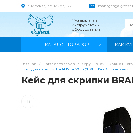
г. Москва, пр. Мира, 122
manager@skybeat.
Музыкальные
инструменты и
оборудование
КАТАЛОГ ТОВАРОВ
КАК КУ
Главная
/
Каталог товаров
/
Струнно-смычковые инст
Кейс для скрипки BRAHNER VC-37/BKBL 1/4 облегчённый
Кейс для скрипки BRA