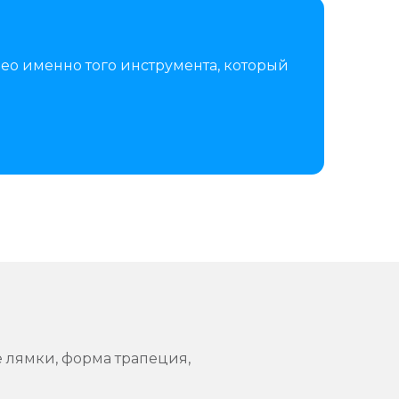
ео именно того инструмента, который
е лямки, форма трапеция,