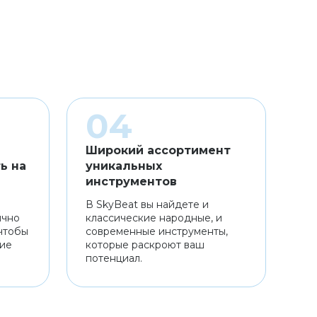
Широкий ассортимент
ь на
уникальных
инструментов
В SkyBeat вы найдете и
ично
классические народные, и
чтобы
современные инструменты,
ние
которые раскроют ваш
потенциал.