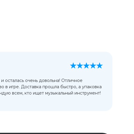
А
13
 и осталась очень довольна! Отличное
Ис
во в игре. Доставка прошла быстро, а упаковка
сп
дую всем, кто ищет музыкальный инструмент!
от
ко