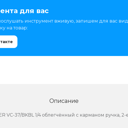
ента для вас
послушать инструмент вживую, запишем для вас вид
у на товар:
нтакте
Описание
 VC-37/BKBL 1/4 облегчённый с карманом ручка, 2-