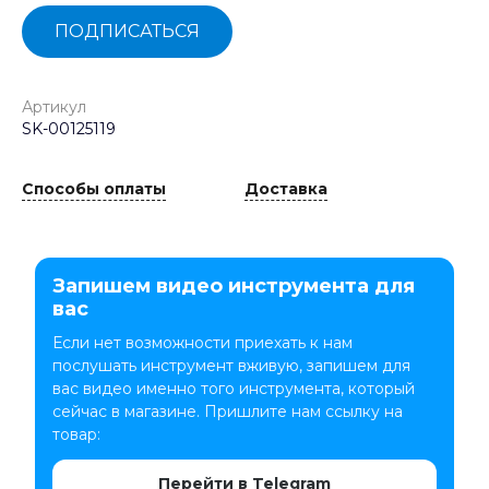
ПОДПИСАТЬСЯ
Артикул
SK-00125119
Способы оплаты
Доставка
Запишем видео инструмента для
вас
Если нет возможности приехать к нам
послушать инструмент вживую, запишем для
вас видео именно того инструмента, который
сейчас в магазине. Пришлите нам ссылку на
товар:
Перейти в Telegram