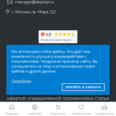
manager@skybeat.ru
г. Москва, пр. Мира, 122
Мы используем cookie-файлы. Это даёт нам
возможность улучшать взаимодействие с
пользователем. Продолжая просмотр сайта, Вы
соглашаетесь на сбор и использование cookie-
файлов и других данных.
Обращаем ваше внимание на то, что данный
Подробнее
интернет-сайт (
skybeat.ru
) носит
исключительно информационный характер и
ПРИНЯТЬ И ЗАКРЫТЬ
ни при каких условиях не является публичной
офертой, определяемой положениями Статьи
437 п.2 Гражданского кодекса Российской
Федерации.
Главная
Кабинет
Корзина
Избранные
Сравнение