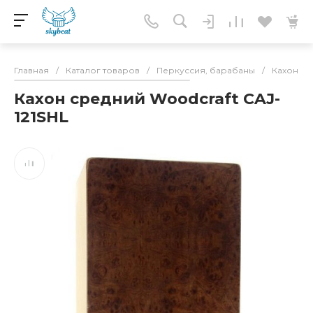
Главная
/
Каталог товаров
/
Перкуссия, барабаны
/
Кахон
/
Кахон средний Woodcraft CAJ-
121SHL