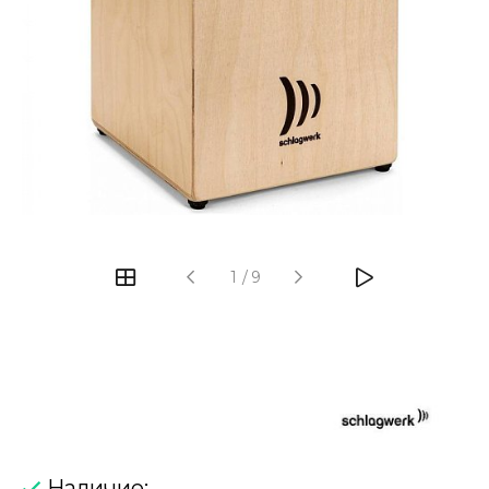
‹
›
1
/
9
Наличие: