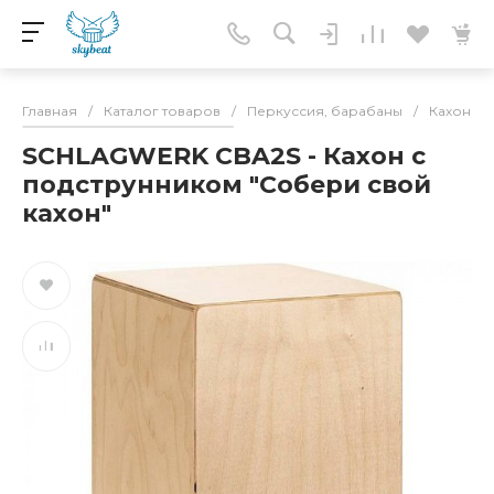
Главная
/
Каталог товаров
/
Перкуссия, барабаны
/
Кахон
/
SCHLAGWERK CBA2S - Кахон с
подструнником "Собери свой
кахон"