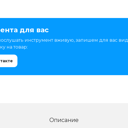
ента для вас
послушать инструмент вживую, запишем для вас вид
у на товар:
нтакте
Описание