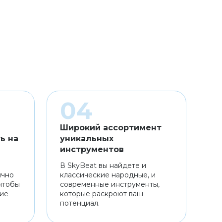
Широкий ассортимент
ь на
уникальных
инструментов
В SkyBeat вы найдете и
ично
классические народные, и
чтобы
современные инструменты,
ние
которые раскроют ваш
потенциал.