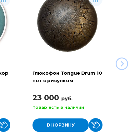
жор
Глюкофон Tongue Drum 10
Глюко
нот с рисунком
с дин
23 000
17 
руб.
Товар есть в наличии
Товар
В КОРЗИНУ