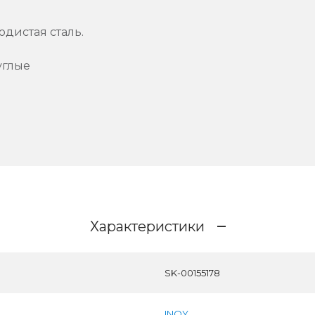
дистая сталь.
углые
Характеристики
SK-00155178
INOY