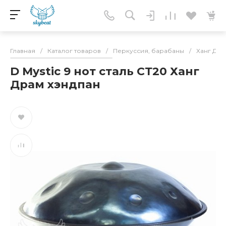
Главная
/
Каталог товаров
/
Перкуссия, барабаны
/
Ханг Дра
D Mystic 9 нот сталь СТ20 Ханг
Драм хэндпан