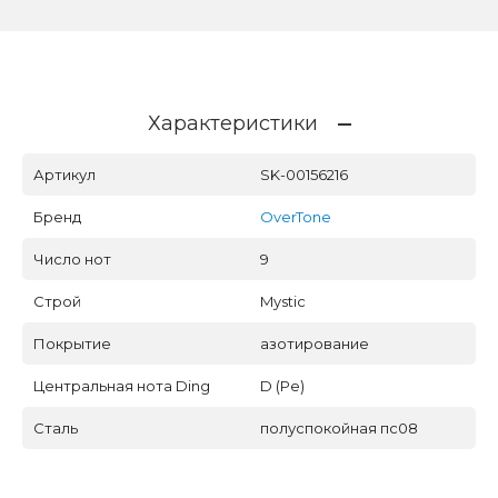
Характеристики
Артикул
SK-00156216
Бренд
OverTone
Число нот
9
Строй
Mystic
Покрытие
азотирование
Центральная нота Ding
D (Ре)
Сталь
полуспокойная пс08