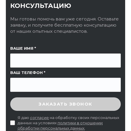
КОНСУЛЬТАЦИЮ
Мы готовы помочь вам уже сегодня. Оставьте
заявку, и получите бесплатную консультацию
от наших опытных специалистов.
ССЫЛКА НА СТРАНИЦУ
ВАШЕ ИМЯ
ВАШ ТЕЛЕФОН
ВВЕДИТЕ ПРОВЕРОЧНЫЙ КОД
ЗАКАЗАТЬ ЗВОНОК
Я даю
согласие
на обработку своих персональных
данных на условиях
политики в отношении
обработки персональных данных
.