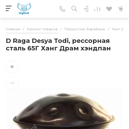
Главная
/
Каталог товаров
/
Перкуссия, барабаны
/
Ханг Дра
D Raga Desya Todi, рессорная
сталь 65Г Ханг Драм хэндпан