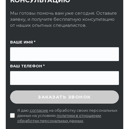
КОНСУЛЬТАЦИЮ
Мы готовы помочь вам уже сегодня. Оставьте
заявку, и получите бесплатную консультацию
от наших опытных специалистов.
ССЫЛКА НА СТРАНИЦУ
ВАШЕ ИМЯ
ВАШ ТЕЛЕФОН
ВВЕДИТЕ ПРОВЕРОЧНЫЙ КОД
ЗАКАЗАТЬ ЗВОНОК
Я даю
согласие
на обработку своих персональных
данных на условиях
политики в отношении
обработки персональных данных
.