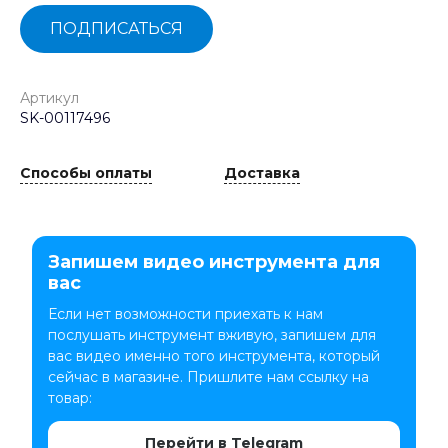
ПОДПИСАТЬСЯ
Артикул
SK-00117496
Способы оплаты
Доставка
Запишем видео инструмента для
вас
Если нет возможности приехать к нам
послушать инструмент вживую, запишем для
вас видео именно того инструмента, который
сейчас в магазине. Пришлите нам ссылку на
товар:
Перейти в Telegram