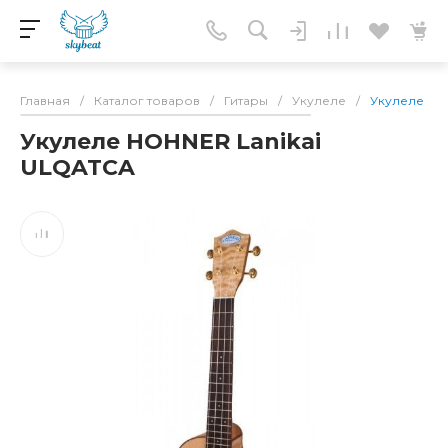
Главная
/
Каталог товаров
/
Гитары
/
Укулеле
/
Укулеле HO
Укулеле HOHNER Lanikai
ULQATCA