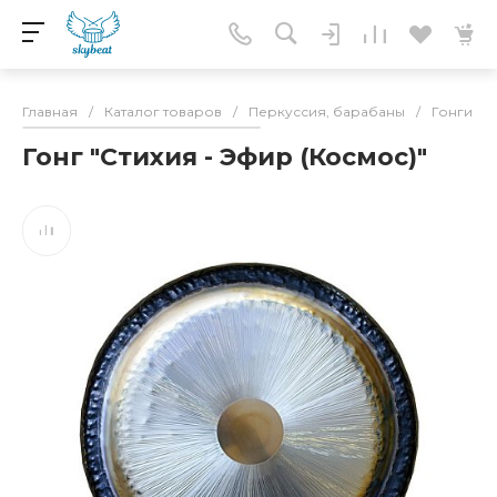
Главная
/
Каталог товаров
/
Перкуссия, барабаны
/
Гонги
/
Гонг "Стихия - Эфир (Космос)"