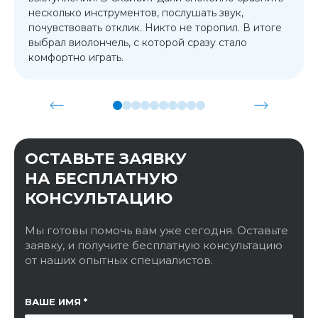
несколько инструментов, послушать звук,
почувствовать отклик. Никто не торопил. В итоге
выбрал виолончель, с которой сразу стало
комфортно играть.
ОСТАВЬТЕ ЗАЯВКУ
НА БЕСПЛАТНУЮ
КОНСУЛЬТАЦИЮ
Мы готовы помочь вам уже сегодня. Оставьте
заявку, и получите бесплатную консультацию
от наших опытных специалистов.
ССЫЛКА НА СТРАНИЦУ
ВАШЕ ИМЯ