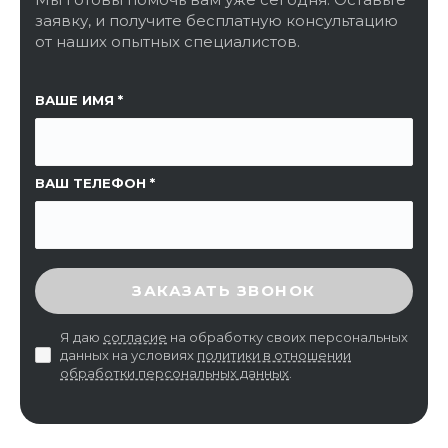
заявку, и получите бесплатную консультацию
от наших опытных специалистов.
ССЫЛКА НА СТРАНИЦУ
ВАШЕ ИМЯ
ВАШ ТЕЛЕФОН
ВВЕДИТЕ ПРОВЕРОЧНЫЙ КОД
ЗАКАЗАТЬ ЗВОНОК
Я даю
согласие
на обработку своих персональных
данных на условиях
политики в отношении
обработки персональных данных
.