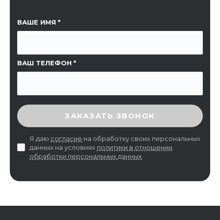
ССЫЛКА НА СТРАНИЦУ
ВАШЕ ИМЯ
ВАШ ТЕЛЕФОН
ВВЕДИТЕ ПРОВЕРОЧНЫЙ КОД
ЗАКАЗАТЬ ЗВОНОК
Я даю
согласие
на обработку своих персональных
данных на условиях
политики в отношении
обработки персональных данных
.