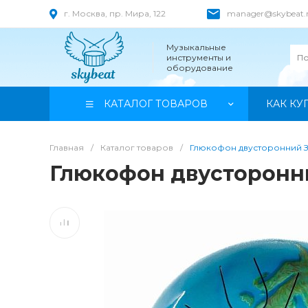
г. Москва, пр. Мира, 122
manager@skybeat.
Музыкальные
инструменты и
оборудование
КАТАЛОГ ТОВАРОВ
КАК КУ
Главная
/
Каталог товаров
/
Глюкофон двусторонний З
Глюкофон двусторонни