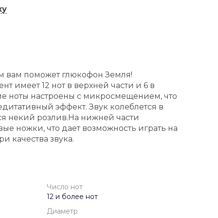
ку
ом вам поможет глюкофон Земля!
т имеет 12 нот в верхней части и 6 в
е ноты настроены с микросмещением, что
едитативный эффект. Звук колеблется в
ся некий розлив.
На нижней части
ые ножки, что дает возможность играть на
ри качества звука.
Число нот
12 и более нот
Диаметр