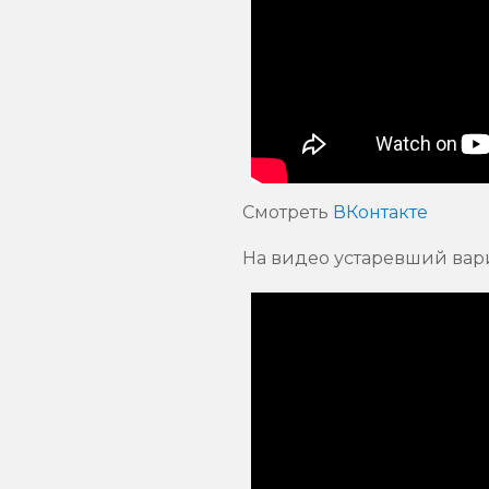
Смотреть
ВКонтакте
На видео устаревший вари