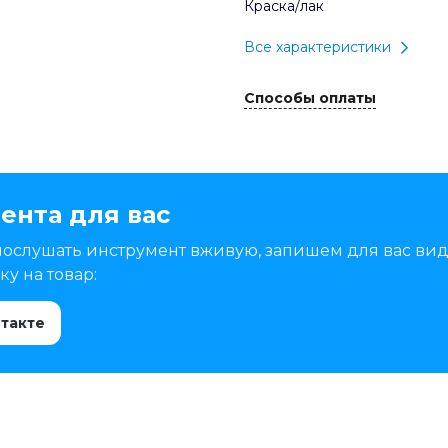
Краска/лак
Все характеристики
Способы оплаты
ента для вас
послушать инструмент вживую, запишем для вас вид
у на товар:
нтакте