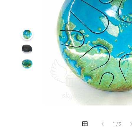
‹
›
1
/
3