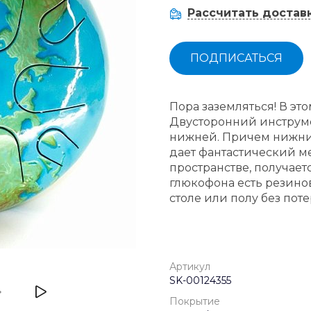
Рассчитать достав
ПОДПИСАТЬСЯ
Пора заземляться! В эт
Двусторонний инструмен
нижней. Причем нижни
дает фантастический м
пространстве, получает
глюкофона есть резинов
столе или полу без поте
Артикул
SK-00124355
Покрытие