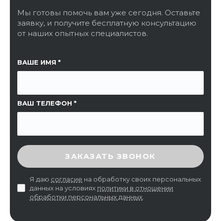
Мы готовы помочь вам уже сегодня. Оставьте
заявку, и получите бесплатную консультацию
от наших опытных специалистов.
ССЫЛКА НА СТРАНИЦУ
ВАШЕ ИМЯ
ВАШ ТЕЛЕФОН
ВВЕДИТЕ ПРОВЕРОЧНЫЙ КОД
ЗАКАЗАТЬ ЗВОНОК
Я даю
согласие
на обработку своих персональных
данных на условиях
политики в отношении
обработки персональных данных
.