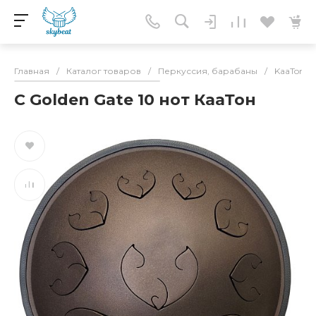
Главная
/
Каталог товаров
/
Перкуссия, барабаны
/
KaaTone(
C Golden Gate 10 нот КааТон