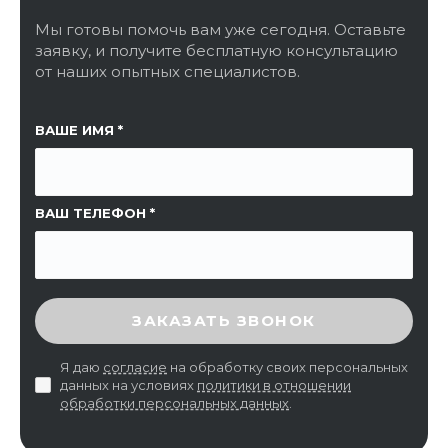
Мы готовы помочь вам уже сегодня. Оставьте
заявку, и получите бесплатную консультацию
от наших опытных специалистов.
ССЫЛКА НА СТРАНИЦУ
ВАШЕ ИМЯ
ВАШ ТЕЛЕФОН
ВВЕДИТЕ ПРОВЕРОЧНЫЙ КОД
ЗАКАЗАТЬ ЗВОНОК
Я даю
согласие
на обработку своих персональных
данных на условиях
политики в отношении
обработки персональных данных
.