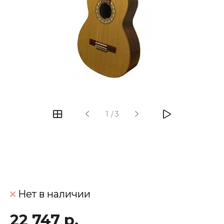
‹
›
1
/
3
Нет в наличии
22 747 р.