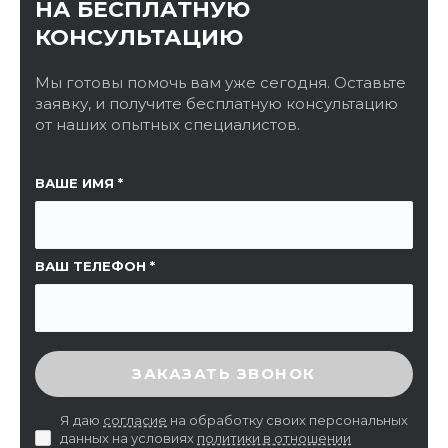
НА БЕСПЛАТНУЮ
КОНСУЛЬТАЦИЮ
Мы готовы помочь вам уже сегодня. Оставьте
заявку, и получите бесплатную консультацию
от наших опытных специалистов.
ССЫЛКА НА СТРАНИЦУ
ВАШЕ ИМЯ
ВАШ ТЕЛЕФОН
ВВЕДИТЕ ПРОВЕРОЧНЫЙ КОД
ЗАКАЗАТЬ ЗВОНОК
Я даю
согласие
на обработку своих персональных
данных на условиях
политики в отношении