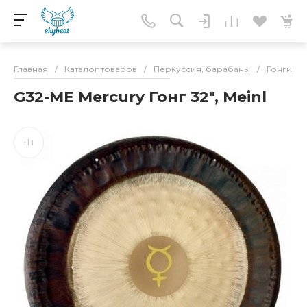
Главная
/
Каталог товаров
/
Перкуссия, барабаны
/
Гонги
/
G32-ME Mercury Гонг 32", Meinl