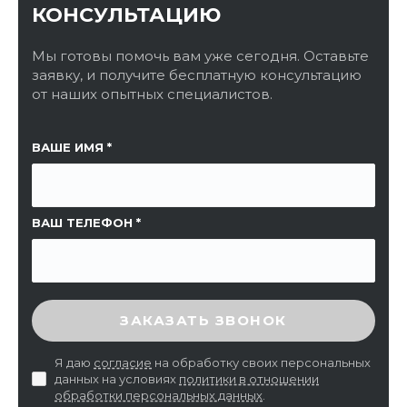
КОНСУЛЬТАЦИЮ
Мы готовы помочь вам уже сегодня. Оставьте
заявку, и получите бесплатную консультацию
от наших опытных специалистов.
ССЫЛКА НА СТРАНИЦУ
ВАШЕ ИМЯ
ВАШ ТЕЛЕФОН
ВВЕДИТЕ ПРОВЕРОЧНЫЙ КОД
ЗАКАЗАТЬ ЗВОНОК
Я даю
согласие
на обработку своих персональных
данных на условиях
политики в отношении
обработки персональных данных
.