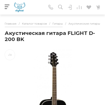
Главная
/
Каталог товаров
/
Гитары
/
Акустические гитары
/
Акустическая гитара FLIGHT D-
200 BK