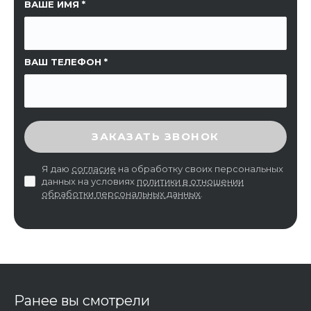
ССЫЛКА НА СТРАНИЦУ
ВАШЕ ИМЯ
ВАШ ТЕЛЕФОН
ВВЕДИТЕ ПРОВЕРОЧНЫЙ КОД
ЗАКАЗАТЬ ЗВОНОК
Я даю
согласие
на обработку своих персональных
данных на условиях
политики в отношении
обработки персональных данных
.
Ранее вы смотрели