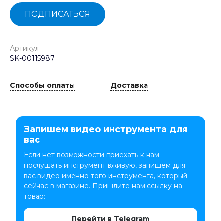
ПОДПИСАТЬСЯ
Артикул
SK-00115987
Способы оплаты
Доставка
Запишем видео инструмента для
вас
Если нет возможности приехать к нам
послушать инструмент вживую, запишем для
вас видео именно того инструмента, который
сейчас в магазине. Пришлите нам ссылку на
товар:
Перейти в Telegram