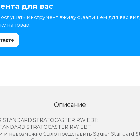
ента для вас
послушать инструмент вживую, запишем для вас вид
у на товар:
нтакте
Описание
R STANDARD STRATOCASTER RW EBT:
STANDARD STRATOCASTER RW EBT
 и невозможно было представить Squier Standard St