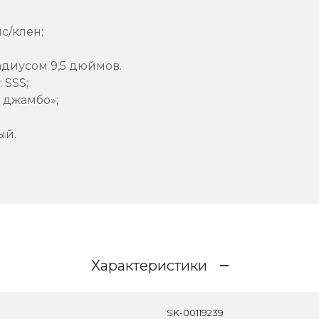
с/клен;
адиусом 9,5 дюймов.
 SSS;
 джамбо»;
ый.
Характеристики
SK-00119239