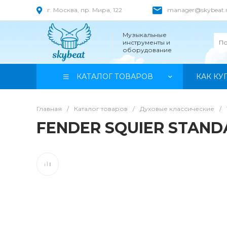
г. Москва, пр. Мира, 122
manager@skybeat.
Музыкальные
инструменты и
оборудование
КАТАЛОГ ТОВАРОВ
КАК КУ
Главная
/
Каталог товаров
/
Духовые классические
/
FENDER SQUIER STAND