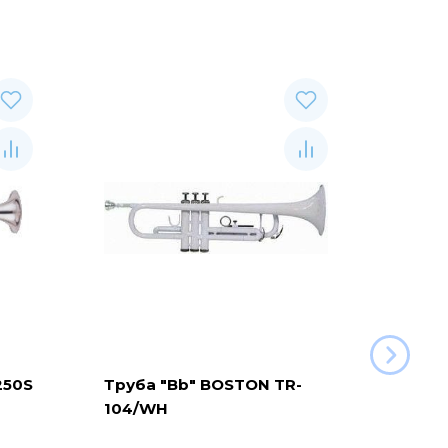
250S
Труба "Bb" BOSTON TR-
Труба
104/WH
104/R