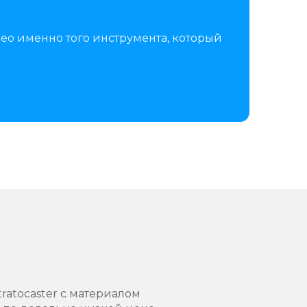
ео именно того инструмента, который
ratocaster с материалом