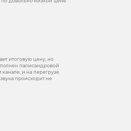
ы по довольно низкой цене
ет итоговую цену, но
дополнен палисандровой
 канале, и на перегрузе.
 звука происходит не