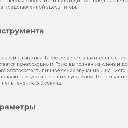
чественная сборка и стильный дизайн представлен
ва представленной здесь гитары.
нструмента
ревесины агатиса. Такое решение значительно снижа
остается превосходным. Гриф выполнен из клена и 
ard Stratocaster типичное ясное звучание и на чистом
ра характеризуется хорошим сустейном. Прерывание
 нет в течение 3-5 секунд.
араметры