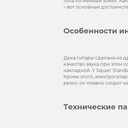
топа «огненный клен». Ка
– вот основные достоинст
Особенности и
Дека гитары сделана из д
качество звука при этом 
накладкой. У Squier Stand
Кроме этого, электрогита
резко, он плавно сходит на
Технические п