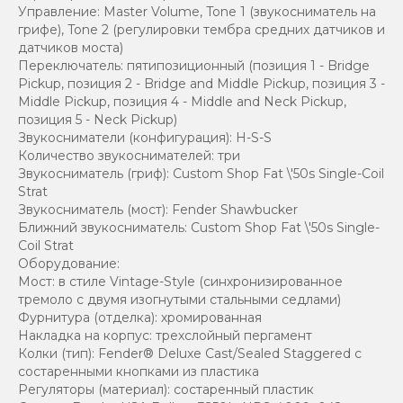
Управление: Master Volume, Tone 1 (звукосниматель на
грифе), Tone 2 (регулировки тембра средних датчиков и
датчиков моста)
Переключатель: пятипозиционный (позиция 1 - Bridge
Pickup, позиция 2 - Bridge and Middle Pickup, позиция 3 -
Middle Pickup, позиция 4 - Middle and Neck Pickup,
позиция 5 - Neck Pickup)
Звукосниматели (конфигурация): H-S-S
Количество звукоснимателей: три
Звукосниматель (гриф): Custom Shop Fat \'50s Single-Coil
Strat
Звукосниматель (мост): Fender Shawbucker
Ближний звукосниматель: Custom Shop Fat \'50s Single-
Coil Strat
Оборудование:
Мост: в стиле Vintage-Style (синхронизированное
тремоло с двумя изогнутыми стальными седлами)
Фурнитура (отделка): хромированная
Накладка на корпус: трехслойный пергамент
Колки (тип): Fender® Deluxe Cast/Sealed Staggered с
состаренными кнопками из пластика
Регуляторы (материал): состаренный пластик