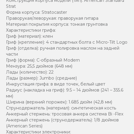
Конструкция корпуса модели (тип): American Standard
Strat
Форма корпуса: Stratocaster
Праворукая/леворукая: праворукая гитара
Материал покрытия корпуса: тонкая грунтовка
Характеристики грифа:
Гриф (материал): клен
Гриф (крепление): 4 стандартных болта с Micro-Tilt Logo
Гриф (отделка): ручная полировка маслом на задней
части
Гриф (форма): С-образный Modern
Мензура: 25,5 дюймов (648 мм)
Лады (количество): 22
Лады (размер): Jumbo (средние)
Инкрустация грифа: в виде точек, белый цвет
Радиус (накладка на гриф): 9.5 – 14 дюймов (241 – 355.6
мм)
Ширина (верхний порожек): 1.685 дюйм (42,8 мм)
Струнодержатель (материал): синтетическая кость
Анкерный стержень: тросовая анкера система Bi -Flex
Анкерный стержень (струнодержатель): 1/8 дюймов
(American Series)
Характеристики электроники: