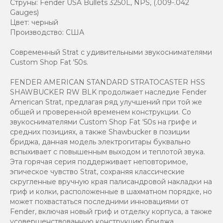
Струны: Fender USA Bullets 3250L, NPS, (.009-.042
Gauges)
Цвет: черный
Производство: США
Современный Strat с удивительными звукоснимателями
Custom Shop Fat '50s.
FENDER AMERICAN STANDARD STRATOCASTER HSS
SHAWBUCKER RW BLK продолжает наследие Fender
American Strat, предлагая ряд улучшений при той же
общей и проверенной временем конструкции. Со
звукоснимателями Custom Shop Fat '50s на грифе и
средних позициях, а также Shawbucker в позиции
бриджа, данная модель электрогитары буквально
вспыхивает с повышенным выходом и теплотой звука.
Эта горячая серия поддерживает неповторимое,
эпическое чувство Strat, сохраняя классические
скругленные вручную края палисандровой накладки на
гриф и колки, расположенные в шахматном порядке, но
может похвастаться последними инновациями от
Fender, включая новый гриф и отделку корпуса, а также
усовершенствованную конструкцию бриджа.