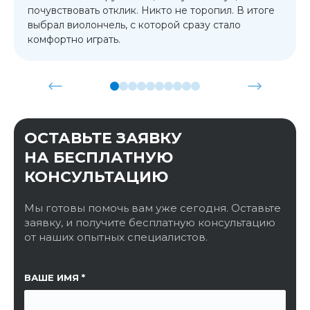
почувствовать отклик. Никто не торопил. В итоге
выбрал виолончель, с которой сразу стало
комфортно играть.
ОСТАВЬТЕ ЗАЯВКУ
НА БЕСПЛАТНУЮ
КОНСУЛЬТАЦИЮ
Мы готовы помочь вам уже сегодня. Оставьте
заявку, и получите бесплатную консультацию
от наших опытных специалистов.
ССЫЛКА НА СТРАНИЦУ
ВАШЕ ИМЯ