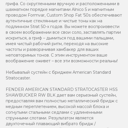
грифа. Со скругленными вручную и расположенными в
шахматном порядке магнитами Alnico 5 и магнитным
проводом Formvar, Custom Shop Fat '50s обеспечивают
аутентичные стеклянные и чистые тоны как на
подлинном Strat 50-х годов. Вы можете воспроизвести
в своем воображении все свои соло, заставлять партии
искриться, а гриф – дымиться под вашими пальцами,
имея чистый рабочий ритм, переходя на высокие
частоты и разворачивая хамбакер для ваших
неповторимых тонов. С этим инструментом ваше
воображение оживет – все эти возможности реальны!
Небывалый сустейн с бриджем American Standard
Stratocaster.
FENDER AMERICAN STANDARD STRATOCASTER HSS
SHAWBUCKER RW BLK дает вам серьезный сустейн,
предоставляя вам полностью металлический бридж с
медным переплетением, высокой массой блока и
согнутыми стальными седлами с удлиненными
струнными слотами. Результатом является
двухточечный плавающий вибрато бридж /