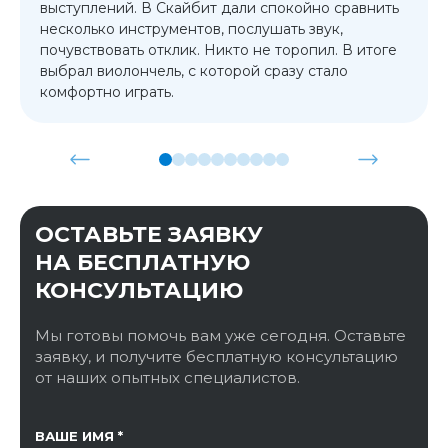
выступлений. В Скайбит дали спокойно сравнить
несколько инструментов, послушать звук,
почувствовать отклик. Никто не торопил. В итоге
выбрал виолончель, с которой сразу стало
комфортно играть.
ОСТАВЬТЕ ЗАЯВКУ
НА БЕСПЛАТНУЮ
КОНСУЛЬТАЦИЮ
Мы готовы помочь вам уже сегодня. Оставьте
заявку, и получите бесплатную консультацию
от наших опытных специалистов.
ССЫЛКА НА СТРАНИЦУ
ВАШЕ ИМЯ