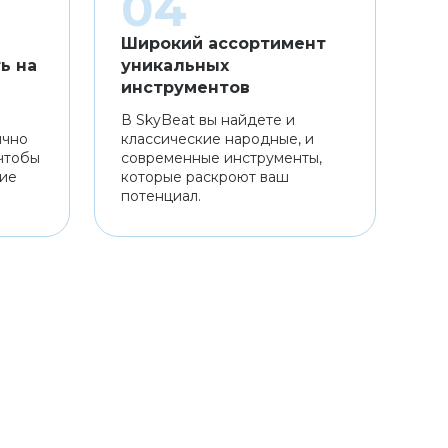
Широкий ассортимент
ь на
уникальных
инструментов
В SkyBeat вы найдете и
ично
классические народные, и
чтобы
современные инструменты,
ние
которые раскроют ваш
потенциал.