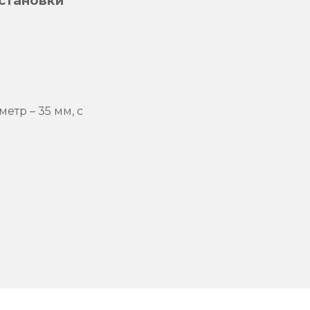
установки
етр – 35 мм, с