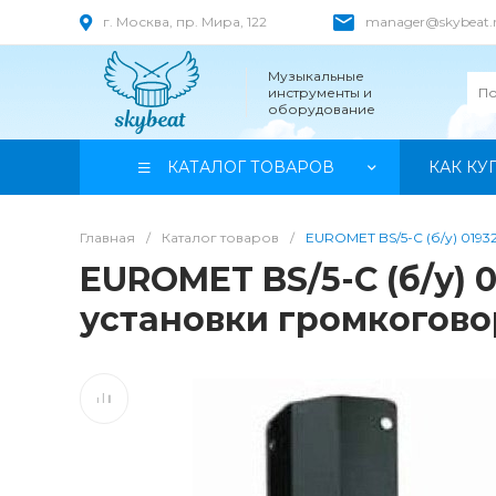
г. Москва, пр. Мира, 122
manager@skybeat.
Музыкальные
инструменты и
оборудование
КАТАЛОГ ТОВАРОВ
КАК КУ
Главная
/
Каталог товаров
/
EUROMET BS/5-C (б/у) 019
EUROMET BS/5-C (б/у)
установки громкогово