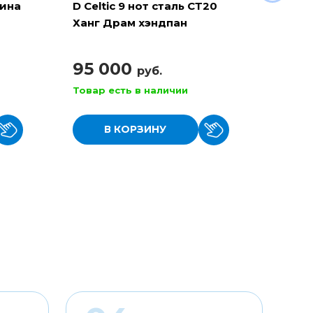
рина
D Celtic 9 нот сталь СТ20
Баян 
Ханг Драм хэндпан
110
95 000
руб.
Товар есть в наличии
Товар
В КОРЗИНУ