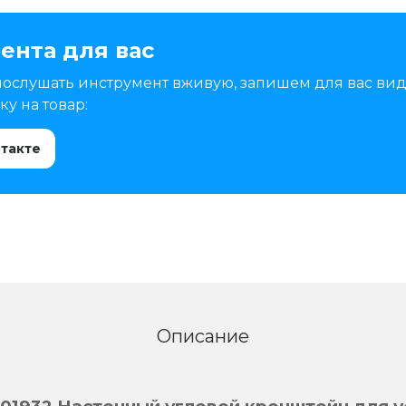
ента для вас
послушать инструмент вживую, запишем для вас вид
у на товар:
нтакте
Описание