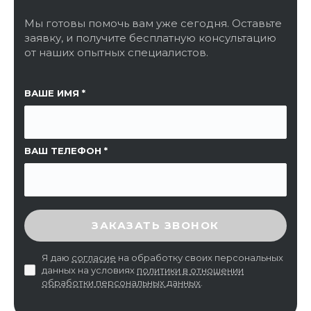
Мы готовы помочь вам уже сегодня. Оставьте
заявку, и получите бесплатную консультацию
от наших опытных специалистов.
ССЫЛКА НА СТРАНИЦУ
ВАШЕ ИМЯ
ВАШ ТЕЛЕФОН
ВВЕДИТЕ ПРОВЕРОЧНЫЙ КОД
ЗАКАЗАТЬ ЗВОНОК
Я даю
согласие
на обработку своих персональных
данных на условиях
политики в отношении
обработки персональных данных
.