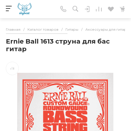
Главная
/
Каталог товаров
/
Гитары
/
Аксессуары для гитар
/
Ernie Ball 1613 струна для бас
гитар