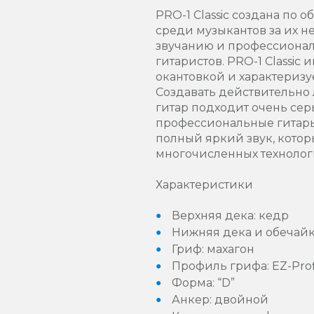
PRO-1 Classic создана по
среди музыкантов за их н
звучанию и профессионал
гитаристов. PRO-1 Classi
окантовкой и характериз
Создавать действительно 
гитар подходит очень серь
профессиональные гитары,
полный яркий звук, которы
многочисленных технолог
Характеристики
Верхняя дека: кедр
Нижняя дека и обечайк
Гриф: махагон
Профиль грифа: EZ-Prof
Форма: “D”
Анкер: двойной