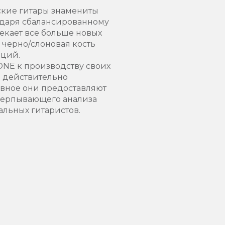
еские гитары знамениты
годаря сбалансированному
екает все больше новых
 черно/слоновая кость
аций.
HONE к производству своих
то действительно
лавное они предоставляют
исчерпывающего анализа
льных гитаристов.