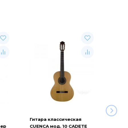
Гитара классическая
Гитар
мер
CUENCA мод. 10 CADETE
CUENC