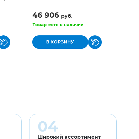
размер 3/4
4/4
46 906
110
руб.
Товар есть в наличии
Товар
В КОРЗИНУ
Широкий ассортимент