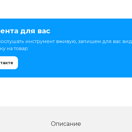
ента для вас
послушать инструмент вживую, запишем для вас вид
у на товар:
нтакте
Описание