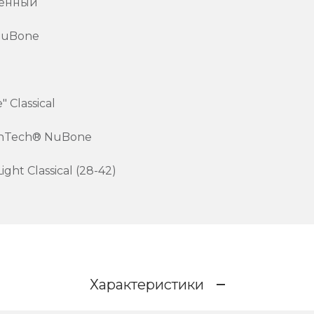
еенный
NuBone
 Classical
hTech® NuBone
ght Classical (28-42)
Характеристики