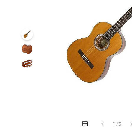
‹
›
1
/
3