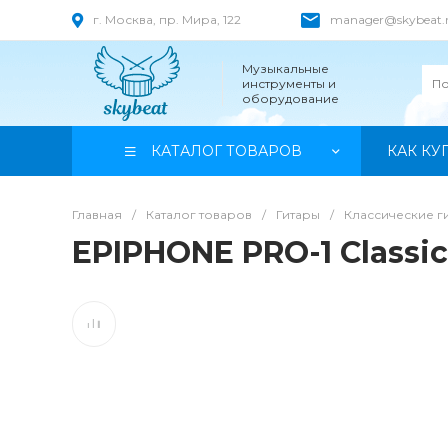
г. Москва, пр. Мира, 122
manager@skybeat.
Музыкальные
инструменты и
оборудование
КАТАЛОГ ТОВАРОВ
КАК КУ
Главная
/
Каталог товаров
/
Гитары
/
Классические г
EPIPHONE PRO-1 Classi