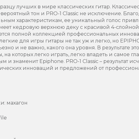
 образцу лучших в мире классических гитар. Классич
евероятный тон и PRO-1 Classic не исключение. Бла
ьным характеристикам, ее уникальный голос привл
c имеет кедровую верхнюю деку с красивой 4-слойной
уется полной коллекцией профессиональных иннов
легкие для игры гитары не так уж и легко, но EPIP
езно и не важно, какого она уровня. В результате э
 на которых легко играть, легко владеть и самое г
м и знаменит Epiphone. PRO-1 Classic – результат 
ических инноваций и предложений от профессиона
и: махагон
ile