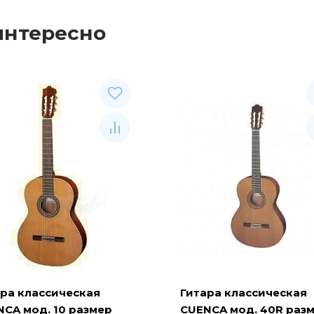
интересно
ара классическая
Гитара классическая
CA мод. 10 размер
CUENCA мод. 40R раз