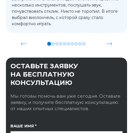
несколько инструментов, послушать звук,
почувствовать отклик. Никто не торопил. В итоге
выбрал виолончель, с которой сразу стало
комфортно играть.
ОСТАВЬТЕ ЗАЯВКУ
НА БЕСПЛАТНУЮ
КОНСУЛЬТАЦИЮ
Мы готовы помочь вам уже сегодня. Оставьте
заявку, и получите бесплатную консультацию
от наших опытных специалистов.
ССЫЛКА НА СТРАНИЦУ
ВАШЕ ИМЯ