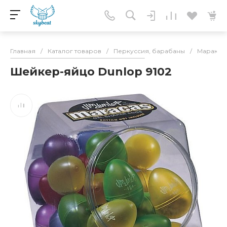
Главная
/
Каталог товаров
/
Перкуссия, барабаны
/
Маракас
Шейкер-яйцо Dunlop 9102