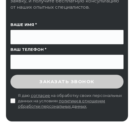
заявку, и получите бесплатную консультацию
от наших опытных специалистов.
ССЫЛКА НА СТРАНИЦУ
ВАШЕ ИМЯ
ВАШ ТЕЛЕФОН
ВВЕДИТЕ ПРОВЕРОЧНЫЙ КОД
ЗАКАЗАТЬ ЗВОНОК
Я даю
согласие
на обработку своих персональных
данных на условиях
политики в отношении
обработки персональных данных
.