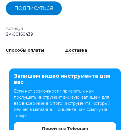
ПОДПИСАТЬСЯ
Артикул
SK-00160439
Способы оплаты
Доставка
Запишем видео инструмента для
вас
Если нет возможности приехать к нам
послушать инструмент вживую, запишем для
вас видео именно того инструмента, который
сейчас в магазине. Пришлите нам ссылку на
товар:
Перейти в Telegram