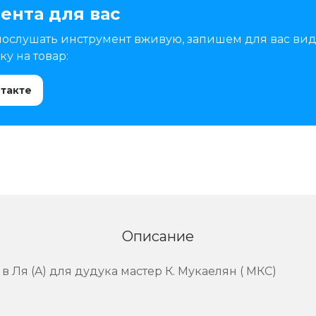
ента для вас
послушать инструмент вживую, запишем для вас вид
у на товар:
нтакте
Описание
 Ля (A) для дудука мастер К. Мукаелян ( МКС)