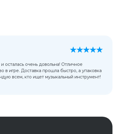
А
13
 и осталась очень довольна! Отличное
Ис
во в игре. Доставка прошла быстро, а упаковка
сп
дую всем, кто ищет музыкальный инструмент!
от
ко