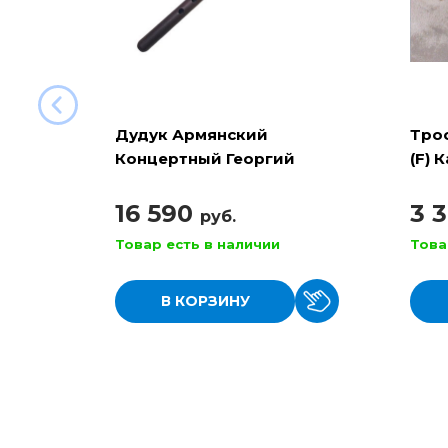
Дудук Армянский
Трос
Концертный Георгий
(F) 
Хачатурян мастеровой A (
Ля )
16 590
3 
руб.
Товар есть в наличии
Това
В КОРЗИНУ