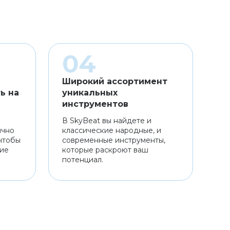
Широкий ассортимент
ь на
уникальных
инструментов
В SkyBeat вы найдете и
ично
классические народные, и
чтобы
современные инструменты,
ние
которые раскроют ваш
потенциал.