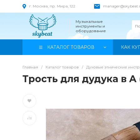
г. Москва, пр. Мира, 122
manager@skybeat.
Музыкальные
инструменты и
оборудование
КАТАЛОГ ТОВАРОВ
КАК КУ
Главная
/
Каталог товаров
/
Духовые этнические инст
Трость для дудука в А 