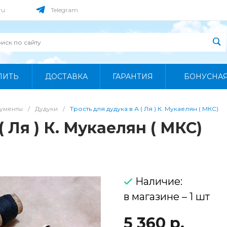
ru
Telegram
ПИТЬ
ДОСТАВКА
ГАРАНТИЯ
БОНУСНА
рументы
/
Дудуки
/
Трость для дудука в А ( Ля ) К. Мукаелян ( МКС)
( Ля ) К. Мукаелян ( МКС)
Наличие:
в магазине – 1 шт
5 360 р.