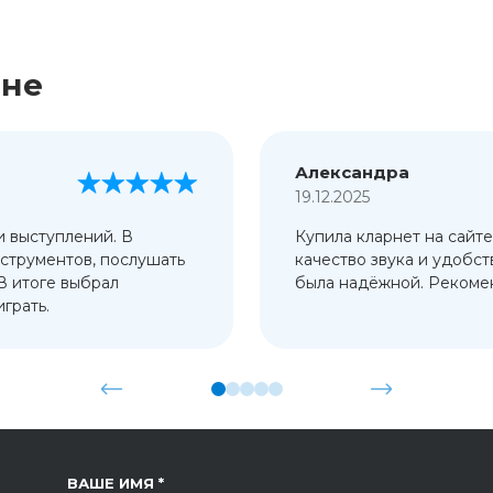
ине
Александра
19.12.2025
и выступлений. В
Купила кларнет на сайте
струментов, послушать
качество звука и удобст
 В итоге выбрал
была надёжной. Рекомен
грать.
ССЫЛКА НА СТРАНИЦУ
ВАШЕ ИМЯ