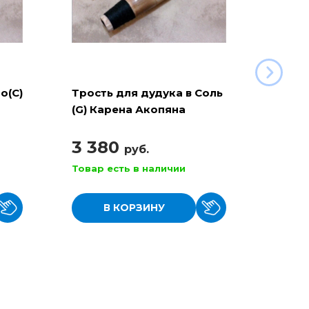
о(С)
Трость для дудука в Соль
Армян
(G) Карена Акопяна
Мукаел
Маст
3 380
23 
руб.
Товар есть в наличии
Товар
В КОРЗИНУ