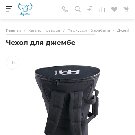
Главная
/
Каталог товаров
/
Перкуссия, барабаны
/
Джембе
Чехол для джембе