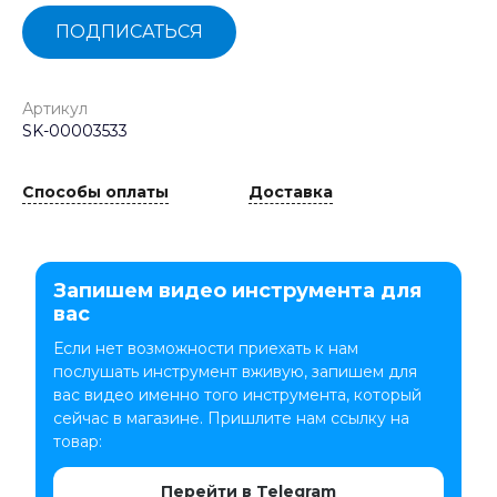
ПОДПИСАТЬСЯ
Артикул
SK-00003533
Способы оплаты
Доставка
Запишем видео инструмента для
вас
Если нет возможности приехать к нам
послушать инструмент вживую, запишем для
вас видео именно того инструмента, который
сейчас в магазине. Пришлите нам ссылку на
товар:
Перейти в Telegram