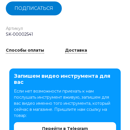
ПОДПИСАТЬСЯ
Артикул
SK-00002541
Способы оплаты
Доставка
Запишем видео инструмента для
вас
Если нет возможности приехать к нам
послушать инструмент вживую, запишем для
вас видео именно того инструмента, который
сейчас в магазине. Пришлите нам ссылку на
товар:
Перейти в Telegram