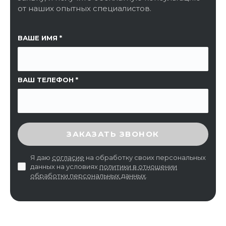
от наших опытных специалистов.
ССЫЛКА НА СТРАНИЦУ
ВАШЕ ИМЯ
ВАШ ТЕЛЕФОН
ВВЕДИТЕ ПРОВЕРОЧНЫЙ КОД
ЗАКАЗАТЬ ЗВОНОК
Я даю
согласие
на обработку своих персональных
данных на условиях
политики в отношении
обработки персональных данных
.