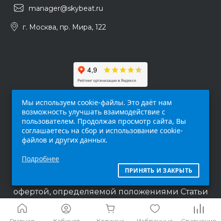
manager@skybeat.ru
г. Москва, пр. Мира, 122
Мы используем cookie-файлы. Это даёт нам
возможность улучшать взаимодействие с
пользователем. Продолжая просмотр сайта, Вы
соглашаетесь на сбор и использование cookie-
файлов и других данных.
Обращаем ваше внимание на то, что данный
Подробнее
интернет-сайт (
skybeat.ru
) носит
исключительно информационный характер и
ПРИНЯТЬ И ЗАКРЫТЬ
ни при каких условиях не является публичной
офертой, определяемой положениями Статьи
437 п.2 Гражданского кодекса Российской
Федерации.
Главная
Кабинет
Корзина
Избранные
Сравнение