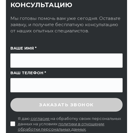
КОНСУЛЬТАЦИЮ
Мы готовы помочь вам уже сегодня. Оставьте
заявку, и получите бесплатную консультацию
от наших опытных специалистов.
ССЫЛКА НА СТРАНИЦУ
ВАШЕ ИМЯ
ВАШ ТЕЛЕФОН
ВВЕДИТЕ ПРОВЕРОЧНЫЙ КОД
ЗАКАЗАТЬ ЗВОНОК
Я даю
согласие
на обработку своих персональных
данных на условиях
политики в отношении
обработки персональных данных
.