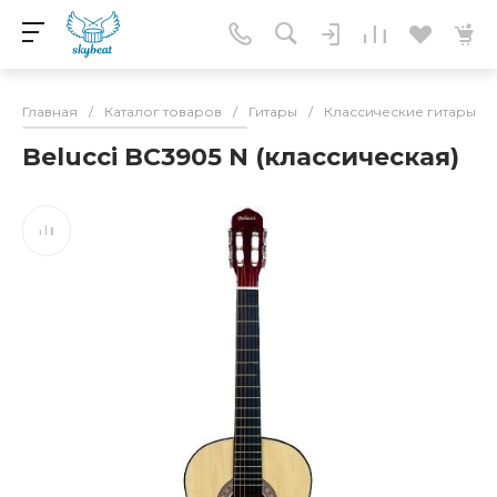
Главная
/
Каталог товаров
/
Гитары
/
Классические гитары
/
Belucci BC3905 N (классическая)