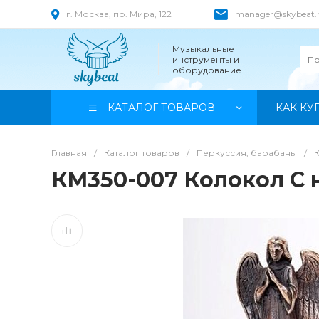
г. Москва, пр. Мира, 122
manager@skybeat.
Музыкальные
инструменты и
оборудование
КАТАЛОГ ТОВАРОВ
КАК КУ
Главная
/
Каталог товаров
/
Перкуссия, барабаны
/
КМ350-007 Колокол С