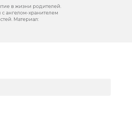
ытие в жизни родителей.
 с ангелом-хранителем
стей. Материал: