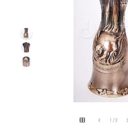
‹
›
1
/
3