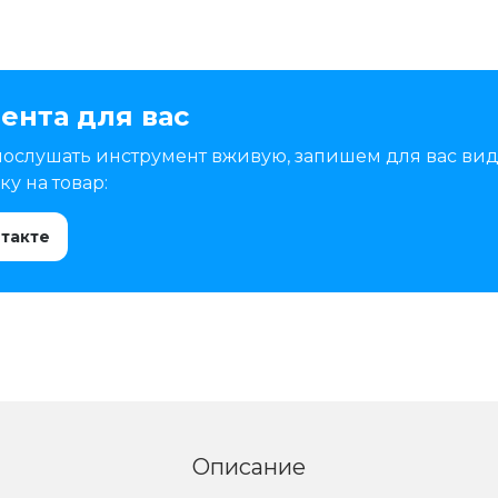
ента для вас
послушать инструмент вживую, запишем для вас вид
у на товар:
нтакте
Описание