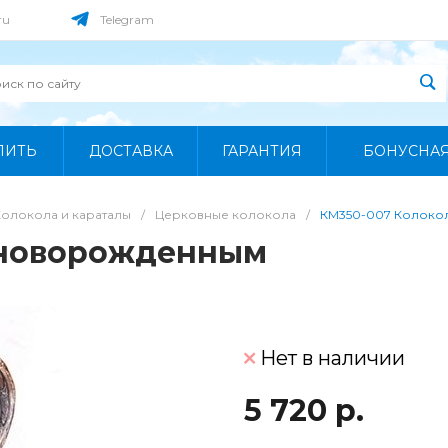
ru
Telegram
ПИТЬ
ДОСТАВКА
ГАРАНТИЯ
БОНУСНА
Колокола и караталы
/
Церковные колокола
/
КМ350-007 Колоко
 новорожденным
Нет в наличии
5 720 р.