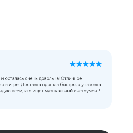
А
13
 и осталась очень довольна! Отличное
Ис
во в игре. Доставка прошла быстро, а упаковка
сп
дую всем, кто ищет музыкальный инструмент!
от
ко