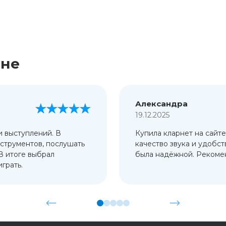
ине
Александра
19.12.2025
и выступлений. В
Купила кларнет на сайте
струментов, послушать
качество звука и удобст
 В итоге выбрал
была надёжной. Рекомен
грать.