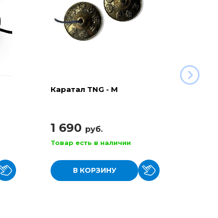
Каратал TNG - M
Коло
на ру
1 690
1 0
руб.
Товар есть в наличии
Товар
В КОРЗИНУ