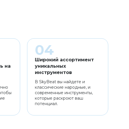
Широкий ассортимент
ь на
уникальных
инструментов
В SkyBeat вы найдете и
ично
классические народные, и
чтобы
современные инструменты,
ние
которые раскроют ваш
потенциал.