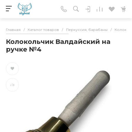
Главная
/
Каталог товаров
/
Перкуссия, барабаны
/
Колокола
Колокольчик Валдайский на
ручке №4