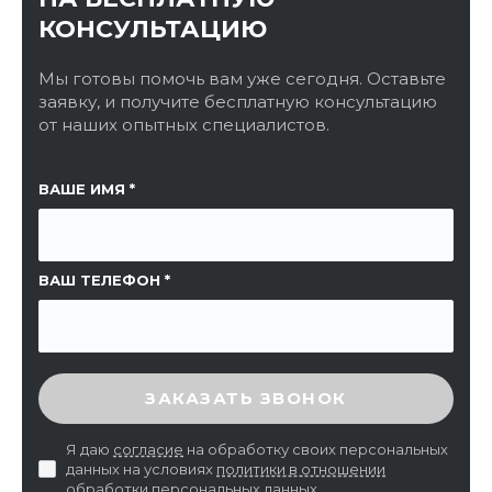
КОНСУЛЬТАЦИЮ
Мы готовы помочь вам уже сегодня. Оставьте
заявку, и получите бесплатную консультацию
от наших опытных специалистов.
ССЫЛКА НА СТРАНИЦУ
ВАШЕ ИМЯ
ВАШ ТЕЛЕФОН
ВВЕДИТЕ ПРОВЕРОЧНЫЙ КОД
ЗАКАЗАТЬ ЗВОНОК
Я даю
согласие
на обработку своих персональных
данных на условиях
политики в отношении
обработки персональных данных
.